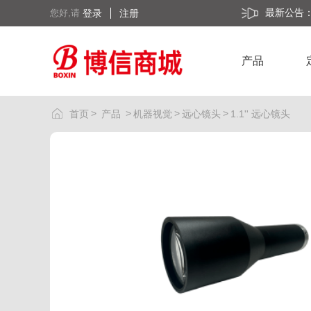
最新公告
您好,请
登录
注册
产品
>
>
>
>
首页
产品
机器视觉
远心镜头
1.1'' 远心镜头