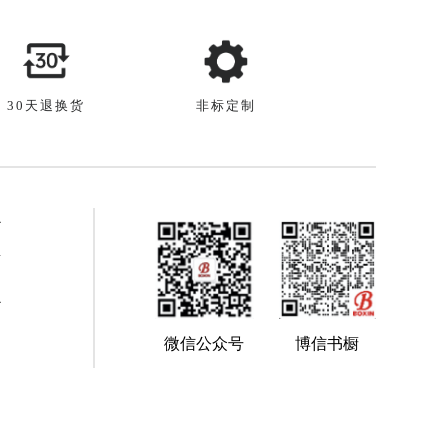
30天退换货
非标定制
心
南
心
题
微信公众号
博信书橱