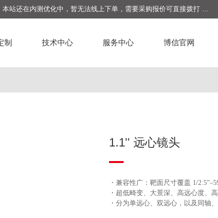
：
本站还在内测优化中，暂无法线上下单，需要采购报价可直接拨打 16
6-5322-5009 对接。
定制
技术中心
服务中心
博信官网
1.1'' 远心镜头
・兼容性广：靶面尺寸覆盖 1/2.5”–5
・超低畸变、大景深、高远心度、高
・分为单远心、双远心，以及同轴、